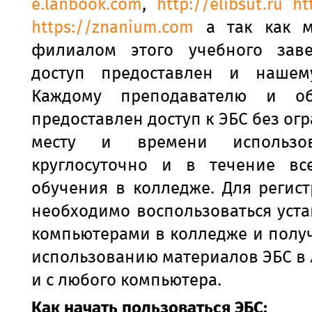
e.lanbook.com
,
http://elibsut.ru
ht
https
://
znanium
.
com
а так как м
филиалом этого учебного заве
доступ предоставлен и нашем
Каждому преподавателю и об
предоставлен доступ к ЭБС без ог
месту и времени использо
круглосуточно и в течение вс
обучения в колледже. Для регис
необходимо воспользоваться уст
компьютерами в колледже и получ
использованию материалов ЭБС в
и с любого компьютера.
Как начать пользоваться ЭБС: