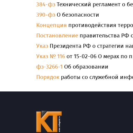
384-фз
Технический регламент о б
390-фз
О безопасности
Концепция
противодействия терро
Постановление
правительства РФ о
Указ
Президента РФ о стратегии н
Указ № 116
от 15-02-06 О мерах по
фз-3266-1
Об образовании
Порядок
работы со служебной инф