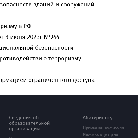
езопасности зданий и сооружений
ризму в РФ
т 8 июня 2023г №944
ациональной безопасности
 противодействию терроризму
ормацией ограниченного доступа
Сведения об
Абитуриенту
образовательной
Приемная комиссия
организации
Информация для