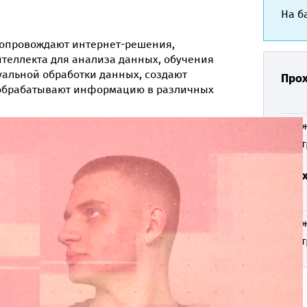
На б
сопровождают интернет-решения,
нтеллекта для анализа данных, обучения
альной обработки данных, создают
Прох
 обрабатывают информацию в различных
Бюдж
Конт
Прох
Бюдж
Конт