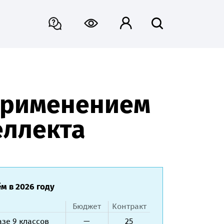
 применением
еллекта
м в 2026 году
Бюджет
Контракт
азе 9 классов
—
25