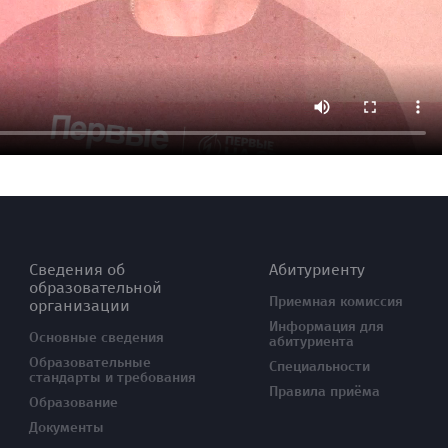
Сведения об
Абитуриенту
образовательной
Приемная комиссия
организации
Информация для
Основные сведения
абитуриента
Образовательные
Специальности
стандарты и требования
Правила приёма
Образование
Документы