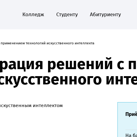
Колледж
Студенту
Абитуриенту
 применением технологий искусственного интеллекта
еграция решений с
скусственного инт
 искуственным интеллектом
Приё
На б