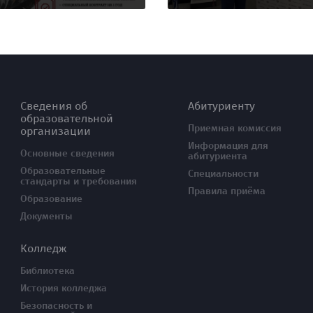
Сведения об
Абитуриенту
образовательной
Приемная комиссия
организации
Информация для
Основные сведения
абитуриента
Образовательные
Специальности
стандарты и требования
Правила приёма
Образование
Документы
Колледж
Библиотека
История колледжа
Безопасность и