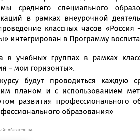
мы среднего специального образ
каций в рамках внеурочной деятел
проведение классных часов «Россия –
ты» интегрирован в Программу воспит
да в учебных группах в рамках клас
ия – мои горизонты».
курсу будут проводиться каждую ср
ким планом и с использованием мет
утом развития профессионального 
офессионального образования»
айт обязательна.