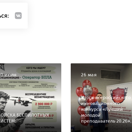
ся:
30 июля
26 мая
Итоги всероссийского
инновационного
конкурса «Лучший
ВОЙСКА БЕСПИЛОТНЫХ
молодой
СИСТЕМ:
преподаватель 20.26».